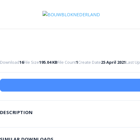
Download
16
File Size
195.04 KB
File Count
1
Create Date
25 April 2021
Last U
DESCRIPTION
SIMILAR DOWNLOADS