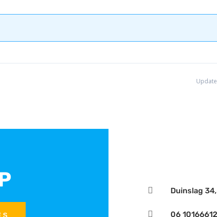
Update
P

Duinslag 34

06 1016661
ES