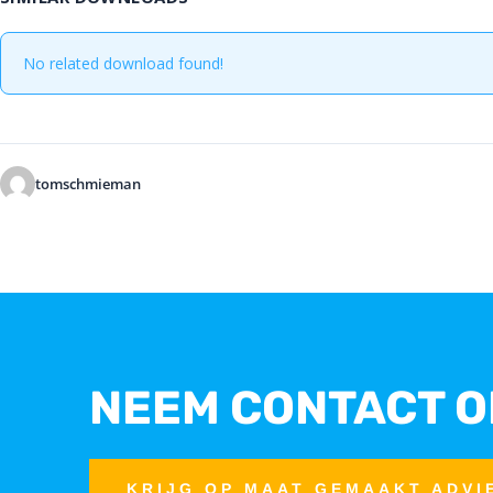
No related download found!
tomschmieman
NEEM CONTACT O
KRIJG OP MAAT GEMAAKT ADVI