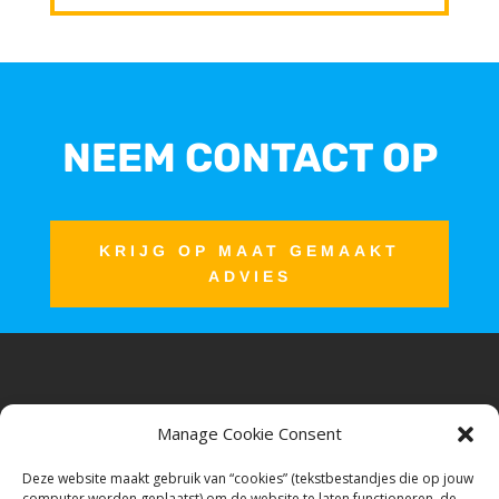
NEEM CONTACT OP
KRIJG OP MAAT GEMAAKT
ADVIES
Manage Cookie Consent

Duinslag 34, Den Haag - 2554 BS
Deze website maakt gebruik van “cookies” (tekstbestandjes die op jouw
computer worden geplaatst) om de website te laten functioneren, de